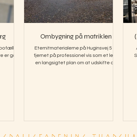
rg
Ombygning på matriklen
bofælle
Eternitmaterialerne på Huginsvej 5 er
e er gået
fjernet på professionel vis som et led i
S
en langsigtet plan om at udskifte de
sidste asbestholdige materialer på
matriklen.