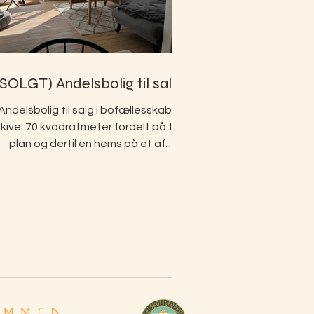
(SOLGT) Andelsbolig til salg
Andelsbolig til salg i bofællesskab i
kive. 70 kvadratmeter fordelt på to
plan og dertil en hems på et af
værelserne.