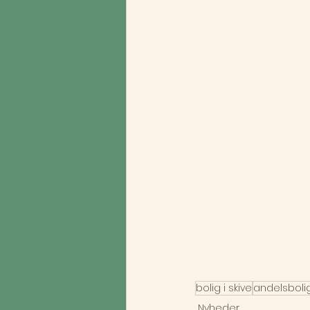
bolig i skive
andelsboli
Nyheder