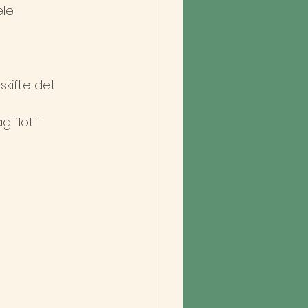
le.
skifte det 
 flot i 