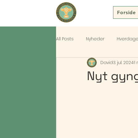
Forside
All Posts
Nyheder
Hverdag
David
3. jul. 2024
1
Nyt gyng