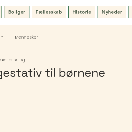
Boliger
Fællesskab
Historie
Nyheder
en
Mennesker
 min læsning
estativ til børnene