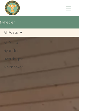
Nyheder
All Posts
All Posts
Nyheder
Hverdagen
Mennesker