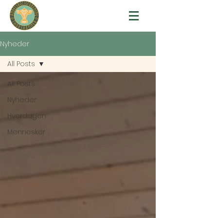
Nyheder
All Posts
All Posts
Nyheder
Hverdagen
Mennesker